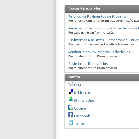
Tópicos Relacionados
Reforço de Pavimentos de Madeira
Por Americo Cunha no fórum DOCUMENTAÇÃO Estr
Seminario Internacional de Pavimentos de 
Por sapo no fórum Pavimentação
Pavimentos Radiantes: Elementos de Estud
Por jpsantos85 no fórum Trabalhos Académicos
Seminário de Pavimentos Rodoviários
Por mledo no fórum Pavimentação
Pavimentos Rodoviários
Por mledo no fórum Pavimentação
Partilha
Digg
del.icio.us
StumbleUpon
Google
Facebook
Twitter