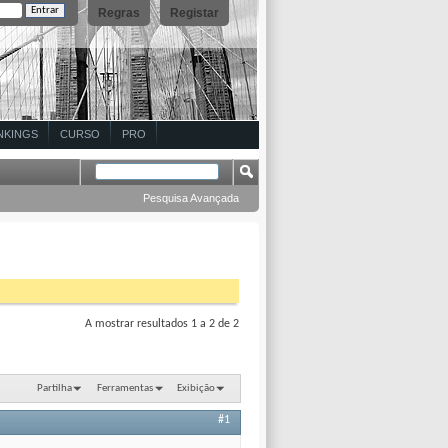
Regras
Registar
NKINGS
CURSO
PRO
Pesquisa Avançada
A mostrar resultados 1 a 2 de 2
Partilha
Ferramentas
Exibição
#1