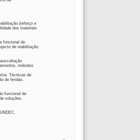
bilitação (reforço e
lidade dos materiais
e funcional de
ecto de reabilitação.
a auscultação
uipamentos, métodos
uína. Técnicas de
ão de fendas.
ão funcional de
de soluções.
a FUNDEC,