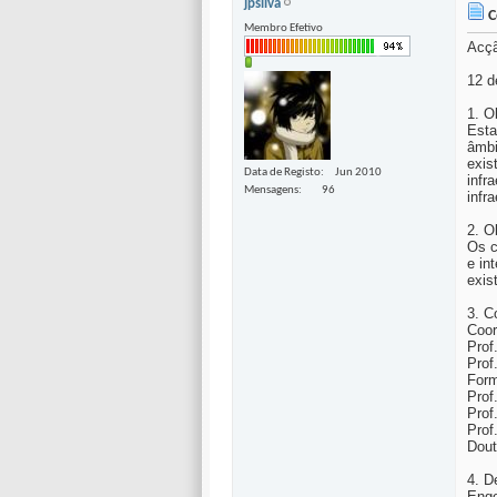
jpsilva
C
Membro Efetivo
Acçã
12 d
1. O
Esta
âmbi
exis
Data de Registo
Jun 2010
infr
Mensagens
96
infr
2. O
Os c
e in
exis
3. C
Coor
Prof
Prof
For
Prof
Prof
Prof
Dout
4. D
Enge