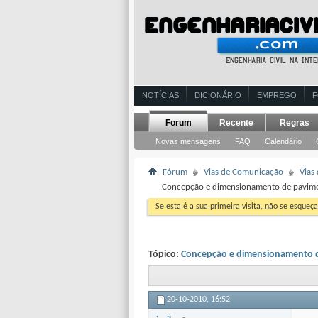
NOTÍCIAS
DICIONÁRIO
EMPREGO
Forum
Recente
Regras
Novas mensagens
FAQ
Calendário
Fórum
Vias de Comunicação
Vias
Concepção e dimensionamento de paviment
Se esta é a sua primeira visita, não se esqueça
Tópico:
Concepção e dimensionamento de
20-10-2010,
16:52