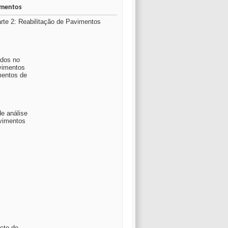
imentos
e 2: Reabilitação de Pavimentos
ados no
avimentos
mentos de
e análise
avimentos
ecto de