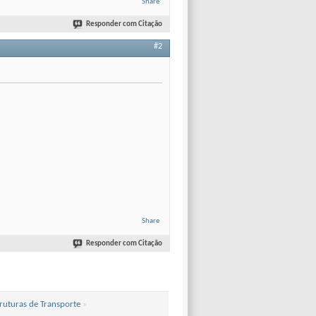
Share
Responder com Citação
#2
Share
Responder com Citação
ruturas de Transporte
»