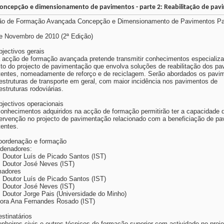
oncepção e dimensionamento de pavimentos - parte 2: Reabilitação de pav
o de Formação Avançada Concepção e Dimensionamento de Pavimentos Part
e Novembro de 2010 (2ª Edição)
bjectivos gerais
 acção de formação avançada pretende transmitir conhecimentos especializ
to do projecto de pavimentação que envolva soluções de reabilitação dos p
tentes, nomeadamente de reforço e de reciclagem. Serão abordados os pavi
aestruturas de transporte em geral, com maior incidência nos pavimentos de
aestruturas rodoviárias.
bjectivos operacionais
onhecimentos adquiridos na acção de formação permitirão ter a capacidade d
tervenção no projecto de pavimentação relacionado com a beneficiação de p
tentes.
oordenação e formação
denadores:
. Doutor Luís de Picado Santos (IST)
. Doutor José Neves (IST)
madores
. Doutor Luís de Picado Santos (IST)
. Doutor José Neves (IST)
. Doutor Jorge Pais (Universidade do Minho)
ora Ana Fernandes Rosado (IST)
estinatários
nheiros civis e outros técnicos de formação superior com actividade no proj