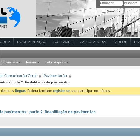
Memorizar
FÓRUM
DOCUMENTAÇÃO
SOFTWARE
CALCULADORAS
VÍDEOS
RA
Comunidade
Fóruns
Links Rápidos
 de Comunicação Geral
Pavimentação
os - parte 2: Reabilitação de pavimentos
 de ler as
Regras
. Poderá também
registar-se
para participar nos fóruns.
 pavimentos - parte 2: Reabilitação de pavimentos