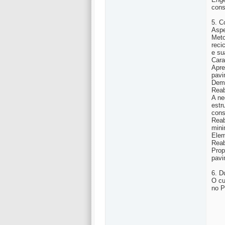
cons
5. C
Aspe
Meto
reci
e su
Cara
Apre
pavi
Demo
Reab
A ne
estr
cons
Reab
mini
Elem
Reab
Prop
pavi
6. D
O cu
no P