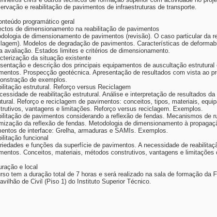
ervação e reabilitação de pavimentos de infraestruturas de transporte.
onteúdo programático geral
ctos de dimensionamento na reabilitação de pavimentos
dologia de dimensionamento de pavimentos (revisão). O caso particular da rea
clagem). Modelos de degradação de pavimentos. Características de deformabi
a avaliação. Estados limites e critérios de dimensionamento.
cterização da situação existente
sentação e descrição dos principais equipamentos de auscultação estrutural 
mentos. Prospecção geotécnica. Apresentação de resultados com vista ao proj
nstração de exemplos.
ilitação estrutural. Reforço versus Reciclagem
cessidade de reabilitação estrutural. Análise e interpretação de resultados d
utural. Reforço e reciclagem de pavimentos: conceitos, tipos, materiais, eq
trutivos, vantagens e limitações. Reforço versus reciclagem. Exemplos.
ilitação de pavimentos considerando a reflexão de fendas. Mecanismos de r
mização da reflexão de fendas. Metodologia de dimensionamento à propagaç
entos de interface: Grelha, armaduras e SAMIs. Exemplos.
ilitação funcional
riedades e funções da superfície de pavimentos. A necessidade de reabilitaç
mentos. Conceitos, materiais, métodos construtivos, vantagens e limitações 
uração e local
rso tem a duração total de 7 horas e será realizado na sala de formação d
avilhão de Civil (Piso 1) do Instituto Superior Técnico.