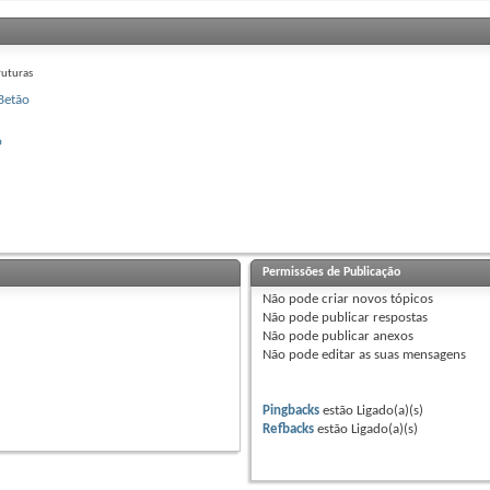
uturas
Betão
o
Permissões de Publicação
Não pode
criar novos tópicos
Não pode
publicar respostas
Não pode
publicar anexos
Não pode
editar as suas mensagens
Pingbacks
estão
Ligado(a)(s)
Refbacks
estão
Ligado(a)(s)