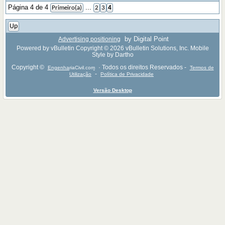
Página 4 de 4
...
Primeiro(a)
2
3
4
Up
by Digital Point
Advertising positioning
Powered by vBulletin Copyright © 2026 vBulletin Solutions, Inc. Mobile
Style by Dartho
Copyright ©
· Todos os direitos Reservados -
EngenhariaCivil.com
Termos de
-
Utilização
Política de Privacidade
Versão Desktop