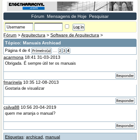
Fórum
Mensagens de Hoje
Pesquisar
Fórum
>
Arquitectura
>
Software de Arquitectura
>
Tópico:
Manuais Archicad
Página 4 de 4
...
Primeiro(a)
2
3
4
acarmona
18:41 31-03-2013
Obrigada. É sempre útil ter os manuais
Responder
fmarinela
10:35 12-08-2013
Gostaria de visualizar
Responder
csilva88
10:56 20-04-2019
quem me arranja o manual?
Responder
Etiquetas
:
archicad
,
manual