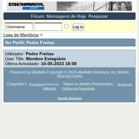
Fórum
Mensagens de Hoje
Pesquisar
Lista de Membros
>
Ver Perfil: Pedro Freitas
Utilizador:
Pedro Freitas
User Title:
Membro Estagiário
Última Actividade:
10-05-2023
18:08
Powered by vBulletin Copyright © 2026 vBulletin Solutions, Inc. Mobile
Style by Dartho
Copyright ©
· Todos os direitos Reservados -
EngenhariaCivil.com
Termos de
-
Utilização
Política de Privacidade
Versão Desktop